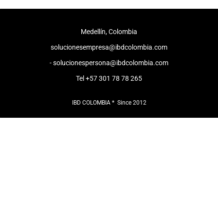
Medellín, Colombia
​solucionesempresa@ibdcolombia.com
- solucionespersona@ibdcolombia.com
​Tel +57 301 78 78 265
IBD COLOMBIA * Since 2012